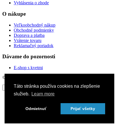
Vyhlásenia o zhode
O nákupe
Veľkoobchodný nákup
Obchodné podmienky
Doprava a platba
Vrátenie tovaru
Reklamačný poriadok
Dávame do pozornosti
E-shop s kvetmi
© 2016-2026
LKM Studio
. Všetky práva vyhradené.
Táto stránka používa cookies na zlepšenie
Zavrieť
služieb.
Learn more
Odmietnuť
Prijať všetky