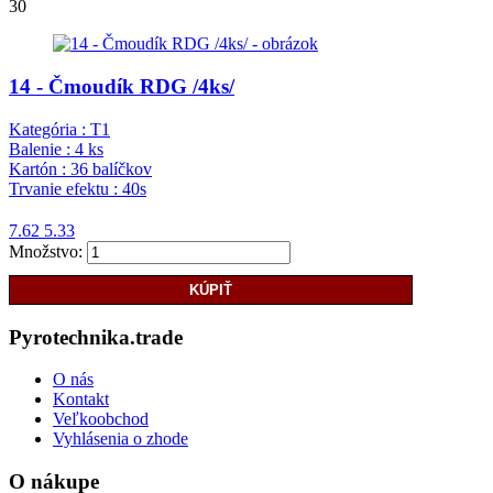
30
14 - Čmoudík RDG /4ks/
Kategória :
T1
Balenie :
4 ks
Kartón :
36 balíčkov
Trvanie efektu :
40s
7.62
5.33
Množstvo:
KÚPIŤ
Pyrotechnika.trade
O nás
Kontakt
Veľkoobchod
Vyhlásenia o zhode
O nákupe