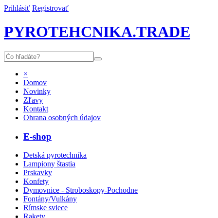
Prihlásiť
Registrovať
PYROTEHCNIKA.TRADE
×
Domov
Novinky
Zľavy
Kontakt
Ohrana osobných údajov
E-shop
Detská pyrotechnika
Lampiony štastia
Prskavky
Konfety
Dymovnice - Stroboskopy-Pochodne
Fontány/Vulkány
Rímske sviece
Rakety