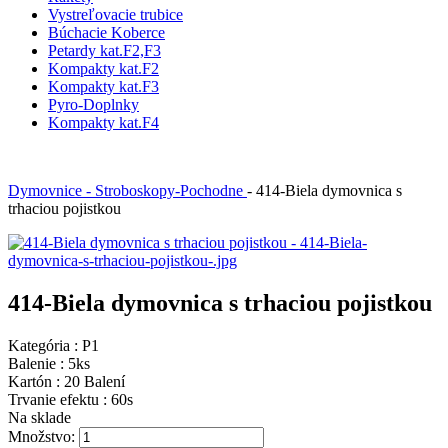
Vystreľovacie trubice
Búchacie Koberce
Petardy kat.F2,F3
Kompakty kat.F2
Kompakty kat.F3
Pyro-Doplnky
Kompakty kat.F4
Dymovnice - Stroboskopy-Pochodne
-
414-Biela dymovnica s
trhaciou pojistkou
414-Biela dymovnica s trhaciou pojistkou
Kategória :
P1
Balenie :
5ks
Kartón :
20 Balení
Trvanie efektu :
60s
Na sklade
Množstvo: